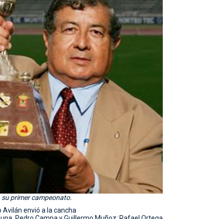
 a su primer campeonato.
o Avilán envió a la cancha
o Luna, Pedro Campa y Guillermo Muñoz; Rafael Ortega