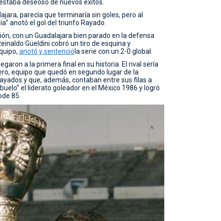
estaba deseoso de nuevos éxitos.
ajara, parecía que terminaría sin goles, pero al
” anotó el gol del triunfo Rayado.
sión, con un Guadalajara bien parado en la defensa
einaldo Güeldini cobró un tiro de esquina y
equipo,
anotó y sentenció
la serie con un 2-0 global.
aron a la primera final en su historia. El rival sería
o, equipo que quedó en segundo lugar de la
ayados y que, además, contaban entre sus filas a
buelo” el liderato goleador en el México 1986 y logró
ode 85.