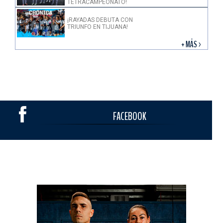
TETRACAMPEONATO!
¡RAYADAS DEBUTA CON
TRIUNFO EN TIJUANA!
+ MÁS >
FACEBOOK