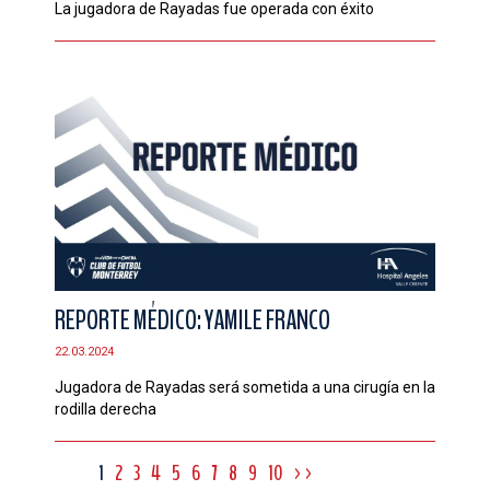
La jugadora de Rayadas fue operada con éxito
REPORTE MÉDICO: YAMILE FRANCO
22.03.2024
Jugadora de Rayadas será sometida a una cirugía en la
rodilla derecha
1
2
3
4
5
6
7
8
9
10
>>