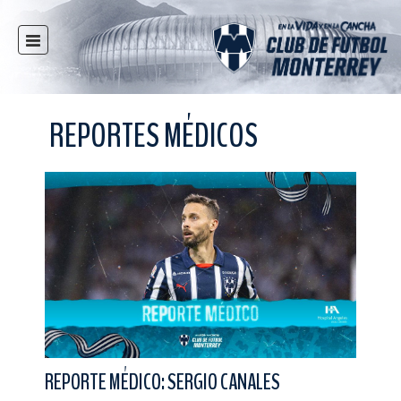
INICIO
NOTICIAS
REPORTES MÉDICOS
CLUB
MULTIMEDIA
RAYADOS
RAYADAS
FUERZAS BÁSICAS
RESPONSABILIDAD SOCIAL
TAQUILLA
TIENDA
ESTADIO
REPORTE MÉDICO: SERGIO CANALES
PRENSA