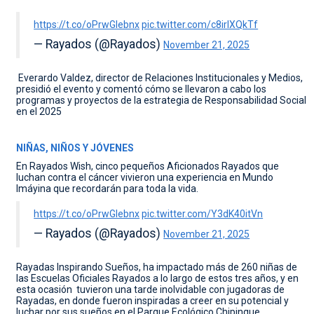
https://t.co/oPrwGIebnx
pic.twitter.com/c8irlXQkTf
— Rayados (@Rayados)
November 21, 2025
⁠Everardo Valdez, director de Relaciones Institucionales y Medios,
presidió el evento y comentó cómo se llevaron a cabo los
programas y proyectos de la estrategia de Responsabilidad Social
en el 2025
NIÑAS, NIÑOS Y JÓVENES
En Rayados Wish, cinco pequeños Aficionados Rayados que
luchan contra el cáncer vivieron una experiencia en Mundo
Imáyina que recordarán para toda la vida.
https://t.co/oPrwGIebnx
pic.twitter.com/Y3dK40itVn
— Rayados (@Rayados)
November 21, 2025
Rayadas Inspirando Sueños, ha impactado más de 260 niñas de
las Escuelas Oficiales Rayados a lo largo de estos tres años, y en
esta ocasión tuvieron una tarde inolvidable con jugadoras de
Rayadas, en donde fueron inspiradas a creer en su potencial y
luchar por sus sueños en el Parque Ecológico Chipinque.