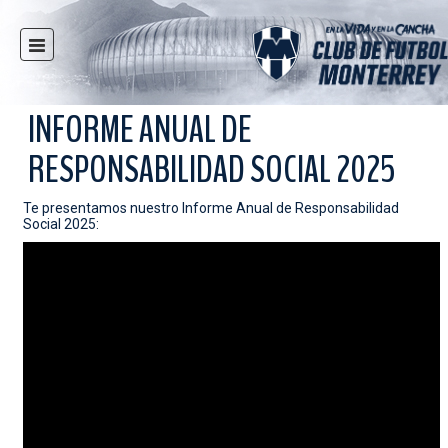
INICIO
NOTICIAS
INFORME ANUAL DE
CLUB
RESPONSABILIDAD SOCIAL 2025
MULTIMEDIA
RAYADOS
Te presentamos nuestro Informe Anual de Responsabilidad
Social 2025:
RAYADAS
FUERZAS BÁSICAS
RESPONSABILIDAD SOCIAL
TAQUILLA
TIENDA
ESTADIO
PRENSA