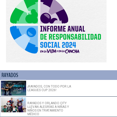
RAYADOS
¡RAYADOS, CON TODO POR LA
LEAGUES CUP 2026!
RAYADOS Y ORLANDO CITY
LLEVAN ALEGRÍAS A NIÑAS Y
NIÑOS EN TRATAMIENTO
MÉDICO