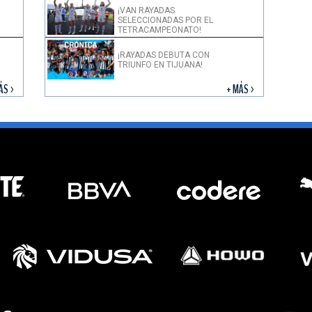
¡VAN RAYADAS
SELECCIONADAS POR EL
TETRACAMPEONATO!
¡RAYADAS DEBUTA CON
TRIUNFO EN TIJUANA!
ÁS >
+ MÁS >