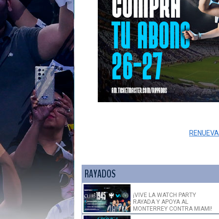
RENUEVA
RAYADOS
¡VIVE LA WATCH PARTY
RAYADA Y APOYA AL
MONTERREY CONTRA MIAMI!