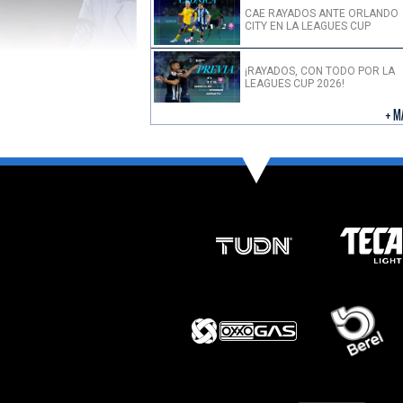
CAE RAYADOS ANTE ORLANDO
CITY EN LA LEAGUES CUP
¡RAYADOS, CON TODO POR LA
LEAGUES CUP 2026!
+ M