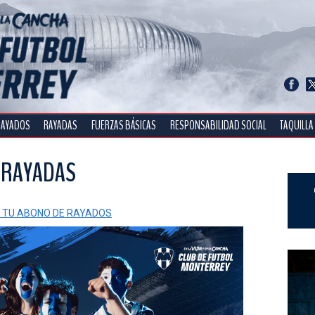
RAYADOS
RAYADAS
FUERZAS BÁSICAS
RESPONSABILIDAD SOCIAL
TAQUILLA
 RAYADAS
 TU ABONO DE RAYADOS