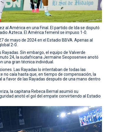
 al América en una Final. El partido de Ida se disputó
tadio Azteca. El América femenil se impuso 1-0.
s 27 de mayo de 2024 en el Estadio BBVA. Apenas al
lobal 2-0.
s Rayadas. Sin embargo, el equipo de Valverde
minuto 24, la sudafricana Jermaine Seoposenwe anotó
on una gran técnica individual.
ociones. Las Rayadas lo intentaban de todas las
te no caía hasta que, en tiempo de compensación, la
al a favor de las Rayadas después de una mano dentro
eriza, la capitana Rebeca Bernal asumió su
guridad anotó el gol del empate convirtiendo al Estadio