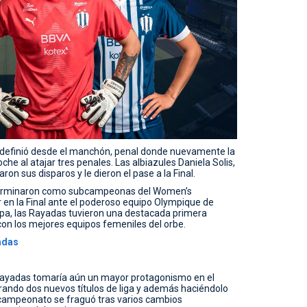
e definió desde el manchón, penal donde nuevamente la
che al atajar tres penales. Las albiazules Daniela Solis,
on sus disparos y le dieron el pase a la Final.
 terminaron como subcampeonas del Women’s
r en la Final ante el poderoso equipo Olympique de
opa, las Rayadas tuvieron una destacada primera
con los mejores equipos femeniles del orbe.
yadas
 Rayadas tomaría aún un mayor protagonismo en el
ogrando dos nuevos títulos de liga y además haciéndolo
icampeonato se fraguó tras varios cambios