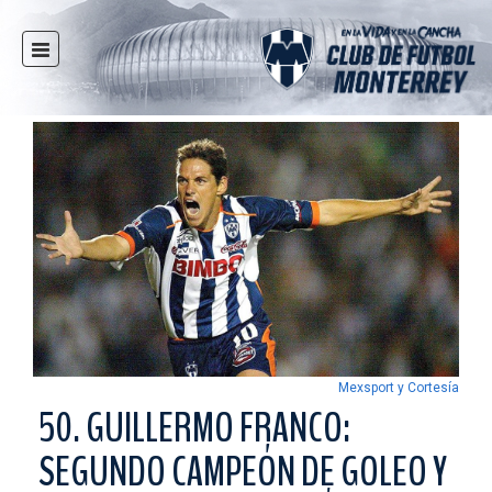
INICIO
NOTICIAS
CLUB
MULTIMEDIA
RAYADOS
RAYADAS
FUERZAS BÁSICAS
RESPONSABILIDAD SOCIAL
TAQUILLA
Mexsport y Cortesía
TIENDA
50. GUILLERMO FRANCO:
ESTADIO
SEGUNDO CAMPEÓN DE GOLEO Y
PRENSA