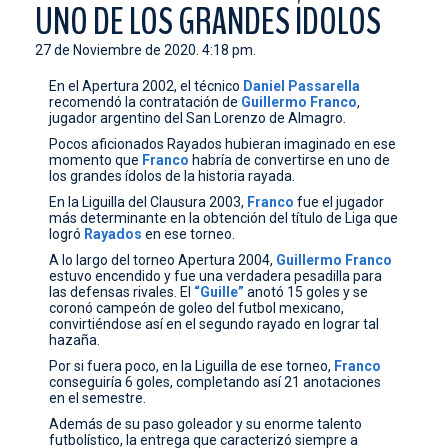
UNO DE LOS GRANDES ÍDOLOS
CONTACTO
27 de Noviembre de 2020. 4:18 pm.
En el Apertura 2002, el técnico
Daniel Passarella
recomendó la contratación de
Guillermo
Franco
,
jugador argentino del San Lorenzo de Almagro.
Pocos aficionados Rayados hubieran imaginado en ese
momento que
Franco
habría de convertirse en uno de
los grandes ídolos de la historia rayada.
En la Liguilla del Clausura 2003,
Franco
fue el jugador
más determinante en la obtención del título de Liga que
logró
Rayados
en ese torneo.
A lo largo del torneo Apertura 2004,
Guillermo Franco
estuvo encendido y fue una verdadera pesadilla para
las defensas rivales. El
“Guille”
anotó 15 goles y se
coronó campeón de goleo del futbol mexicano,
convirtiéndose así en el segundo rayado en lograr tal
hazaña.
Por si fuera poco, en la Liguilla de ese torneo,
Franco
conseguiría 6 goles, completando así 21 anotaciones
en el semestre.
Además de su paso goleador y su enorme talento
futbolístico, la entrega que caracterizó siempre a