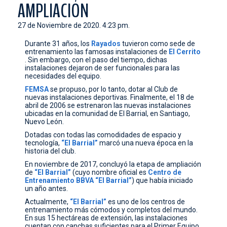
AMPLIACIÓN
CONTACTO
27 de Noviembre de 2020. 4:23 pm.
Durante 31 años, los
Rayados
tuvieron como sede de
entrenamiento las famosas instalaciones de
El Cerrito
. Sin embargo, con el paso del tiempo, dichas
instalaciones dejaron de ser funcionales para las
necesidades del equipo.
FEMSA
se propuso, por lo tanto, dotar al Club de
nuevas instalaciones deportivas. Finalmente, el 18 de
abril de 2006 se estrenaron las nuevas instalaciones
ubicadas en la comunidad de El Barrial, en Santiago,
Nuevo León.
Dotadas con todas las comodidades de espacio y
tecnología,
“El Barrial”
marcó una nueva época en la
historia del club.
En noviembre de 2017, concluyó la etapa de ampliación
de
“El Barrial”
(cuyo nombre oficial es
Centro
de
Entrenamiento
BBVA
“El Barrial”
) que había iniciado
un año antes.
Actualmente,
“El Barrial”
es uno de los centros de
entrenamiento más cómodos y completos del mundo.
En sus 15 hectáreas de extensión, las instalaciones
cuentan con canchas suficientes para el Primer Equipo,