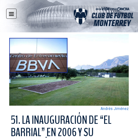
INICIO
NOTICIAS
CLUB
MULTIMEDIA
RAYADOS
RAYADAS
FUERZAS BÁSICAS
RESPONSABILIDAD SOCIAL
TAQUILLA
Andrés Jiménez
TIENDA
51. LA INAUGURACIÓN DE “EL
ESTADIO
BARRIAL” EN 2006 Y SU
PRENSA