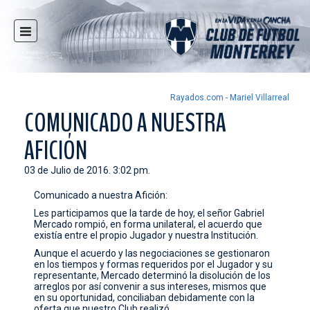
INICIO
NOTICIAS
CLUB
Rayados.com - Mariel Villarreal
COMUNICADO A NUESTRA
MULTIMEDIA
AFICIÓN
RAYADOS
RAYADAS
03 de Julio de 2016. 3:02 pm.
FUERZAS BÁSICAS
Comunicado a nuestra Afición:
RESPONSABILIDAD SOCIAL
Les participamos que la tarde de hoy, el señor Gabriel
Mercado rompió, en forma unilateral, el acuerdo que
TAQUILLA
existía entre el propio Jugador y nuestra Institución.
Aunque el acuerdo y las negociaciones se gestionaron
TIENDA
en los tiempos y formas requeridos por el Jugador y su
representante, Mercado determinó la disolución de los
ESTADIO
arreglos por así convenir a sus intereses, mismos que
en su oportunidad, conciliaban debidamente con la
PRENSA
oferta que nuestro Club realizó.