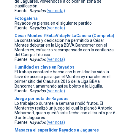
de Jaguares, volviéndose a colocar en zona de
clasificación.
CONTACTO
Fuente:
Rayados
(ver nota)
Fotogalería
Rayados ya piensa en el siguiente partido
Fuente:
Rayados
(ver nota)
César Montes #EnLaVidayEnLaCancha (Completa)
La constancia y dedicación ha permitido a César
Montes debutar en la Liga BBVA Bancomer con el
Monterrey, esfuerzo recompensado con la confianza
del Cuerpo Técnico.
Fuente:
Rayados
(ver nota)
Humildad es clave en Rayados
El trabajo constante hecho con humildad ha sido la
llave de acceso para que el Monterrey marche en el
primer sitio del Clausura 2016 de la Liga BBVa
Bancomer, amarrando así su boleto a la Liguilla.
Fuente:
Rayados
(ver nota)
Juego por nota de Rayados
Lo trabajado durante la semana rindió frutos. El
Monterrey realizó un juego tal cual lo planeó Antonio
Mohamed, quien quedó satisfecho con el triunfo por 6-
0 ante Jaguares.
Fuente:
Rayados
(ver nota)
Masacra el superlíder Rayados a Jaguares