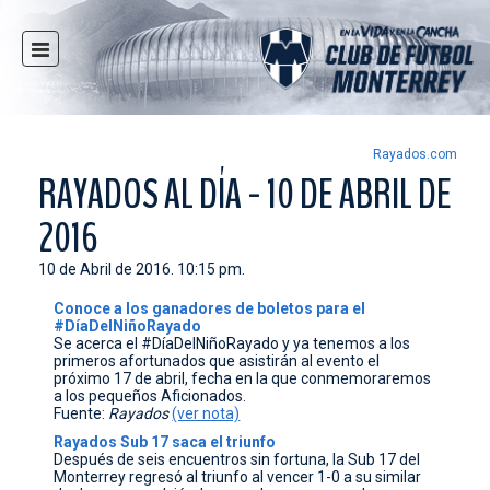
INICIO
NOTICIAS
CLUB
Rayados.com
RAYADOS AL DÍA - 10 DE ABRIL DE
MULTIMEDIA
2016
RAYADOS
RAYADAS
10 de Abril de 2016. 10:15 pm.
FUERZAS BÁSICAS
Conoce a los ganadores de boletos para el
#DíaDelNiñoRayado
RESPONSABILIDAD SOCIAL
Se acerca el #DíaDelNiñoRayado y ya tenemos a los
primeros afortunados que asistirán al evento el
TAQUILLA
próximo 17 de abril, fecha en la que conmemoraremos
a los pequeños Aficionados.
TIENDA
Fuente:
Rayados
(ver nota)
Rayados Sub 17 saca el triunfo
ESTADIO
Después de seis encuentros sin fortuna, la Sub 17 del
Monterrey regresó al triunfo al vencer 1-0 a su similar
PRENSA