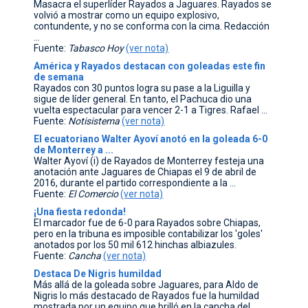
Masacra el superlíder Rayados a Jaguares. Rayados se
volvió a mostrar como un equipo explosivo,
contundente, y no se conforma con la cima. Redacción
...
Fuente:
Tabasco Hoy
(ver nota)
América y Rayados destacan con goleadas este fin
de semana
Rayados con 30 puntos logra su pase a la Liguilla y
sigue de líder general. En tanto, el Pachuca dio una
vuelta espectacular para vencer 2-1 a Tigres. Rafael ...
Fuente:
Notisistema
(ver nota)
El ecuatoriano Walter Ayoví anotó en la goleada 6-0
de Monterrey a ...
Walter Ayoví (i) de Rayados de Monterrey festeja una
anotación ante Jaguares de Chiapas el 9 de abril de
2016, durante el partido correspondiente a la ...
Fuente:
El Comercio
(ver nota)
¡Una fiesta redonda!
El marcador fue de 6-0 para Rayados sobre Chiapas,
pero en la tribuna es imposible contabilizar los 'goles'
anotados por los 50 mil 612 hinchas albiazules.
Fuente:
Cancha
(ver nota)
Destaca De Nigris humildad
Más allá de la goleada sobre Jaguares, para Aldo de
Nigris lo más destacado de Rayados fue la humildad
mostrada por un equipo que brilló en la cancha del ..