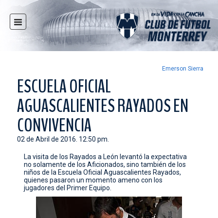
INICIO
NOTICIAS
CLUB
Emerson Sierra
ESCUELA OFICIAL
MULTIMEDIA
AGUASCALIENTES RAYADOS EN
RAYADOS
RAYADAS
CONVIVENCIA
FUERZAS BÁSICAS
02 de Abril de 2016. 12:50 pm.
RESPONSABILIDAD SOCIAL
La visita de los Rayados a León levantó la expectativa
no solamente de los Aficionados, sino también de los
TAQUILLA
niños de la Escuela Oficial Aguascalientes Rayados,
quienes pasaron un momento ameno con los
TIENDA
jugadores del Primer Equipo.
ESTADIO
PRENSA