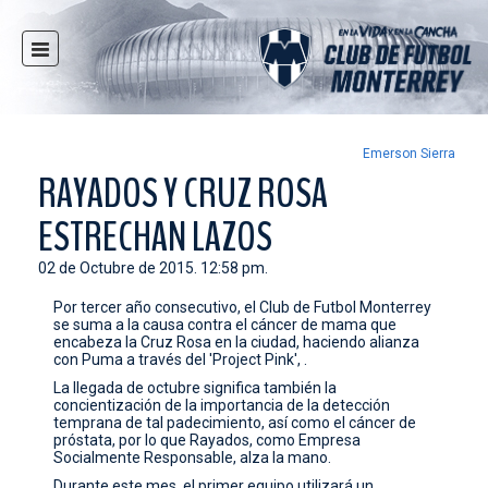
INICIO
NOTICIAS
CLUB
Emerson Sierra
RAYADOS Y CRUZ ROSA
MULTIMEDIA
ESTRECHAN LAZOS
RAYADOS
RAYADAS
02 de Octubre de 2015. 12:58 pm.
FUERZAS BÁSICAS
Por tercer año consecutivo, el Club de Futbol Monterrey
se suma a la causa contra el cáncer de mama que
RESPONSABILIDAD SOCIAL
encabeza la Cruz Rosa en la ciudad, haciendo alianza
con Puma a través del 'Project Pink', .
TAQUILLA
La llegada de octubre significa también la
TIENDA
concientización de la importancia de la detección
temprana de tal padecimiento, así como el cáncer de
próstata, por lo que Rayados, como Empresa
ESTADIO
Socialmente Responsable, alza la mano.
PRENSA
Durante este mes, el primer equipo utilizará un