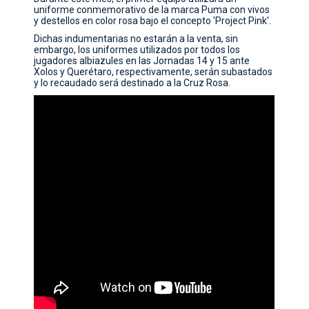
uniforme conmemorativo de la marca Puma con vivos
CONTACTO
y destellos en color rosa bajo el concepto 'Project Pink'.
Dichas indumentarias no estarán a la venta, sin
embargo, los uniformes utilizados por todos los
jugadores albiazules en las Jornadas 14 y 15 ante
Xolos y Querétaro, respectivamente, serán subastados
y lo recaudado será destinado a la Cruz Rosa.