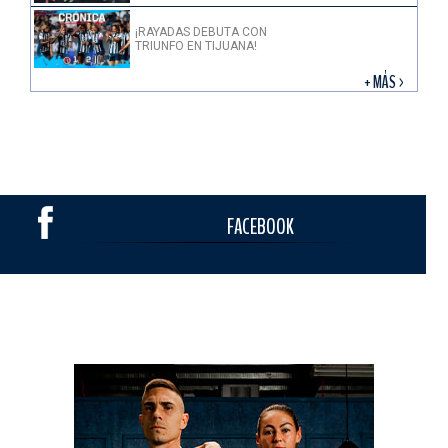
¡RAYADAS DEBUTA CON
TRIUNFO EN TIJUANA!
+ MÁS >
FACEBOOK