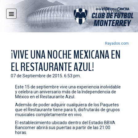
INICIO
NOTICIAS
CLUB
Rayados.com
¡VIVE UNA NOCHE MEXICANA EN
MULTIMEDIA
EL RESTAURANTE AZUL!
RAYADOS
RAYADAS
07 de Septiembre de 2015. 6:53 pm.
FUERZAS BÁSICAS
Este 15 de septiembre vive una experiencia inolvidable
y celebra un aniversario más de la Independencia de
RESPONSABILIDAD SOCIAL
México en el Restaurante Azul.
TAQUILLA
Además de poder adquirir cualquiera de los Paquetes
que el Restaurante tiene para ti, disfrutarás de grupos
TIENDA
musicales completamente en vivo.
El establecimiento ubicado dentro del Estadio BBVA
ESTADIO
Bancomer abrirá sus puertas a partir de las 21:00
horas.
PRENSA