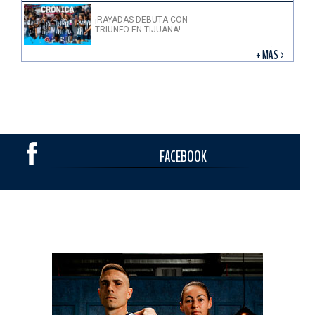
¡RAYADAS DEBUTA CON
TRIUNFO EN TIJUANA!
+ MÁS >
FACEBOOK