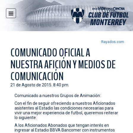
INICIO
NOTICIAS
CLUB
Rayados.com
COMUNICADO OFICIAL A
MULTIMEDIA
NUESTRA AFICIÓN Y MEDIOS DE
RAYADOS
RAYADAS
COMUNICACIÓN
FUERZAS BÁSICAS
21 de Agosto de 2015. 8:40 pm.
RESPONSABILIDAD SOCIAL
Comunicado a nuestros Grupos de Animación:
TAQUILLA
Con el fin de seguir ofreciendo a nuestros Aficionados
asistentes al Estadio las condiciones necesarias para
TIENDA
vivir una mejor experiencia de futbol, queremos reiterar
lo siguiente:
ESTADIO
A los Aficionados Abonados que tengan interés en
PRENSA
ingresar al Estadio BBVA Bancomer con instrumentos