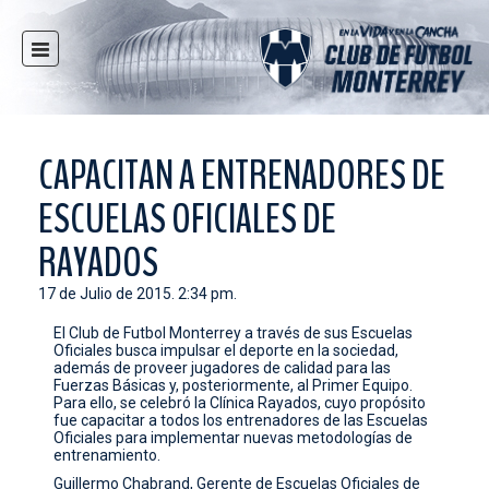
INICIO
NOTICIAS
CLUB
CAPACITAN A ENTRENADORES DE
MULTIMEDIA
ESCUELAS OFICIALES DE
RAYADOS
RAYADOS
RAYADAS
17 de Julio de 2015. 2:34 pm.
FUERZAS BÁSICAS
El Club de Futbol Monterrey a través de sus Escuelas
RESPONSABILIDAD SOCIAL
Oficiales busca impulsar el deporte en la sociedad,
además de proveer jugadores de calidad para las
TAQUILLA
Fuerzas Básicas y, posteriormente, al Primer Equipo.
Para ello, se celebró la Clínica Rayados, cuyo propósito
TIENDA
fue capacitar a todos los entrenadores de las Escuelas
Oficiales para implementar nuevas metodologías de
ESTADIO
entrenamiento.
PRENSA
Guillermo Chabrand, Gerente de Escuelas Oficiales de