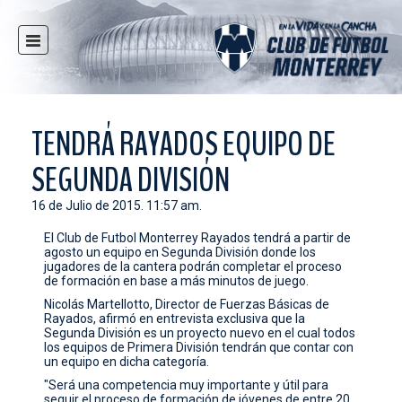
INICIO
NOTICIAS
CLUB
TENDRÁ RAYADOS EQUIPO DE
MULTIMEDIA
SEGUNDA DIVISIÓN
RAYADOS
16 de Julio de 2015. 11:57 am.
RAYADAS
El Club de Futbol Monterrey Rayados tendrá a partir de
FUERZAS BÁSICAS
agosto un equipo en Segunda División donde los
jugadores de la cantera podrán completar el proceso
RESPONSABILIDAD SOCIAL
de formación en base a más minutos de juego.
TAQUILLA
Nicolás Martellotto, Director de Fuerzas Básicas de
Rayados, afirmó en entrevista exclusiva que la
Segunda División es un proyecto nuevo en el cual todos
TIENDA
los equipos de Primera División tendrán que contar con
un equipo en dicha categoría.
ESTADIO
"Será una competencia muy importante y útil para
PRENSA
seguir el proceso de formación de jóvenes de entre 20