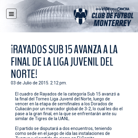
INICIO
NOTICIAS
CLUB
¡RAYADOS SUB 15 AVANZA A LA
MULTIMEDIA
FINAL DE LA LIGA JUVENIL DEL
RAYADOS
NORTE!
RAYADAS
03 de Julio de 2015. 2:12 pm.
FUERZAS BÁSICAS
El cuadro de Rayados de la categoría Sub 15 avanzó a
RESPONSABILIDAD SOCIAL
la final del Torneo Liga Juvenil del Norte, luego de
vencer en la etapa de semifinales a los Dorados de
TAQUILLA
Culiacán por un marcador global de 3-2, lo cual les dio el
pase a la gran final, en la que se enfrentarán ante su
TIENDA
similar de Tigres de la UANL.
ESTADIO
El partido se disputará a dos encuentros, teniendo
como sede en el juego de ida las instalaciones de
PRENSA