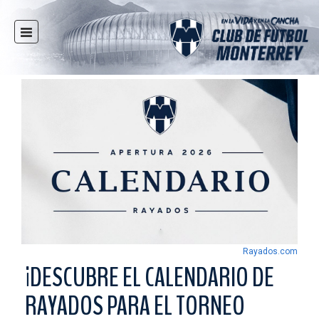
INICIO
NOTICIAS
CLUB
MULTIMEDIA
RAYADOS
RAYADAS
FUERZAS BÁSICAS
RESPONSABILIDAD SOCIAL
TAQUILLA
Rayados.com
TIENDA
¡DESCUBRE EL CALENDARIO DE
ESTADIO
RAYADOS PARA EL TORNEO
PRENSA