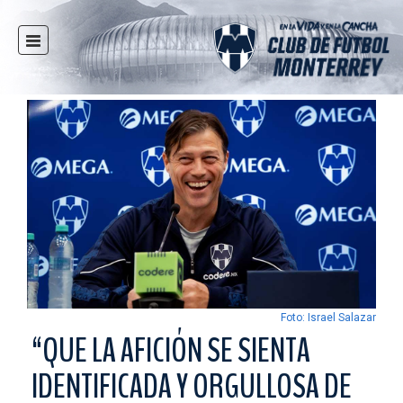
INICIO
NOTICIAS
CLUB
MULTIMEDIA
RAYADOS
RAYADAS
FUERZAS BÁSICAS
RESPONSABILIDAD SOCIAL
TAQUILLA
Foto: Israel Salazar
TIENDA
“QUE LA AFICIÓN SE SIENTA
ESTADIO
IDENTIFICADA Y ORGULLOSA DE
PRENSA