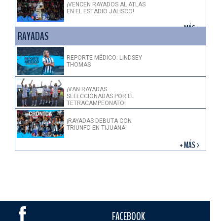
¡VENCEN RAYADOS AL ATLAS
EN EL ESTADIO JALISCO!
+ MÁS >
RAYADAS
REPORTE MÉDICO: LINDSEY
THOMAS
¡VAN RAYADAS
SELECCIONADAS POR EL
TETRACAMPEONATO!
¡RAYADAS DEBUTA CON
TRIUNFO EN TIJUANA!
+ MÁS >
FACEBOOK