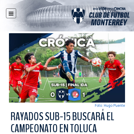
INICIO
NOTICIAS
CLUB
MULTIMEDIA
RAYADOS
RAYADAS
FUERZAS BÁSICAS
RESPONSABILIDAD SOCIAL
TAQUILLA
Foto: Hugo Puente
TIENDA
RAYADOS SUB-15 BUSCARÁ EL
ESTADIO
CAMPEONATO EN TOLUCA
PRENSA