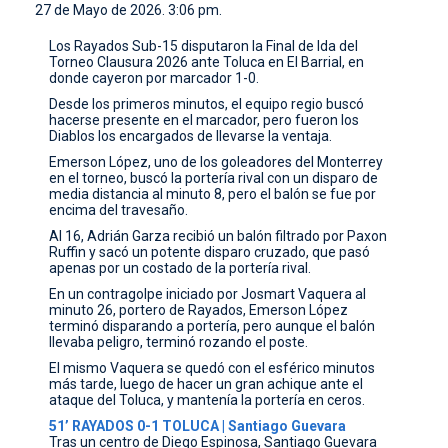
27 de Mayo de 2026. 3:06 pm.
CONTACTO
Los Rayados Sub-15 disputaron la Final de Ida del
Torneo Clausura 2026 ante Toluca en El Barrial, en
donde cayeron por marcador 1-0.
Desde los primeros minutos, el equipo regio buscó
hacerse presente en el marcador, pero fueron los
Diablos los encargados de llevarse la ventaja.
Emerson López, uno de los goleadores del Monterrey
en el torneo, buscó la portería rival con un disparo de
media distancia al minuto 8, pero el balón se fue por
encima del travesaño.
Al 16, Adrián Garza recibió un balón filtrado por Paxon
Ruffin y sacó un potente disparo cruzado, que pasó
apenas por un costado de la portería rival.
En un contragolpe iniciado por Josmart Vaquera al
minuto 26, portero de Rayados, Emerson López
terminó disparando a portería, pero aunque el balón
llevaba peligro, terminó rozando el poste.
El mismo Vaquera se quedó con el esférico minutos
más tarde, luego de hacer un gran achique ante el
ataque del Toluca, y mantenía la portería en ceros.
51’ RAYADOS 0-1 TOLUCA | Santiago Guevara
Tras un centro de Diego Espinosa, Santiago Guevara