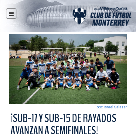
INICIO
NOTICIAS
CLUB
MULTIMEDIA
RAYADOS
RAYADAS
FUERZAS BÁSICAS
RESPONSABILIDAD SOCIAL
TAQUILLA
Foto: Israel Salazar
TIENDA
¡SUB-17 Y SUB-15 DE RAYADOS
ESTADIO
AVANZAN A SEMIFINALES!
PRENSA