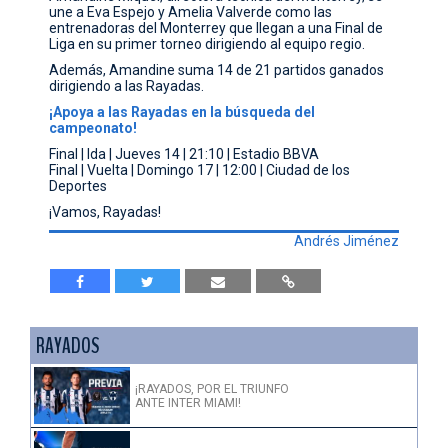
une a Eva Espejo y Amelia Valverde como las
entrenadoras del Monterrey que llegan a una Final de
Liga en su primer torneo dirigiendo al equipo regio.
Además, Amandine suma 14 de 21 partidos ganados
dirigiendo a las Rayadas.
¡Apoya a las Rayadas en la búsqueda del
campeonato!
Final | Ida | Jueves 14 | 21:10 | Estadio BBVA
Final | Vuelta | Domingo 17 | 12:00 | Ciudad de los
Deportes
¡Vamos, Rayadas!
Andrés Jiménez
RAYADOS
¡RAYADOS, POR EL TRIUNFO
ANTE INTER MIAMI!