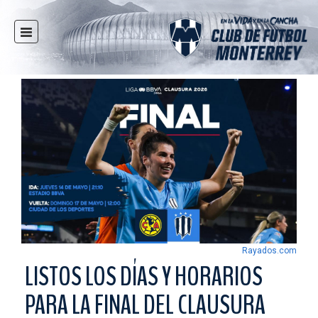
INICIO
NOTICIAS
CLUB
MULTIMEDIA
RAYADOS
RAYADAS
FUERZAS BÁSICAS
RESPONSABILIDAD SOCIAL
TAQUILLA
Rayados.com
TIENDA
LISTOS LOS DÍAS Y HORARIOS
ESTADIO
PARA LA FINAL DEL CLAUSURA
PRENSA