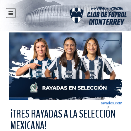
INICIO
NOTICIAS
CLUB
MULTIMEDIA
RAYADOS
RAYADAS
FUERZAS BÁSICAS
RESPONSABILIDAD SOCIAL
TAQUILLA
Rayados.com
TIENDA
¡TRES RAYADAS A LA SELECCIÓN
ESTADIO
MEXICANA!
PRENSA