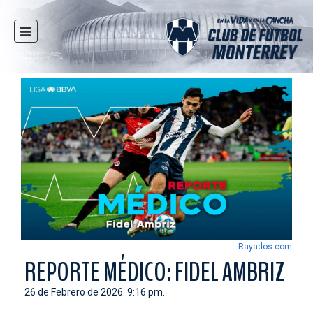
INICIO
NOTICIAS
CLUB
MULTIMEDIA
RAYADOS
RAYADAS
FUERZAS BÁSICAS
RESPONSABILIDAD SOCIAL
TAQUILLA
Rayados.com
TIENDA
REPORTE MÉDICO: FIDEL AMBRIZ
ESTADIO
26 de Febrero de 2026. 9:16 pm.
PRENSA