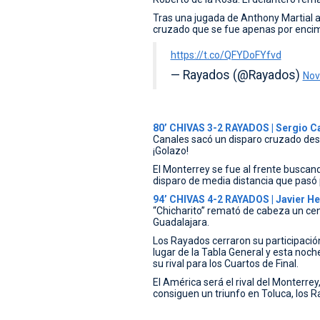
Tras una jugada de Anthony Martial 
cruzado que se fue apenas por encima
https://t.co/QFYDoFYfvd
— Rayados (@Rayados)
Nov
80’ CHIVAS 3-2 RAYADOS | Sergio C
Canales sacó un disparo cruzado desd
¡Golazo!
El Monterrey se fue al frente buscan
disparo de media distancia que pasó p
94’ CHIVAS 4-2 RAYADOS | Javier H
“Chicharito” remató de cabeza un cen
Guadalajara.
Los Rayados cerraron su participación
lugar de la Tabla General y esta noch
su rival para los Cuartos de Final.
El América será el rival del Monterrey
consiguen un triunfo en Toluca, los R