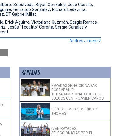
lberto Sepúlveda, Bryan González, José Castillo,
Aguirre, Fernando Gonzalez, Richard Ledezma,
 DT Gabriel Milito.
e, Erick Aguirre, Victoriano Guzmán, Sergio Ramos,
riz, Jesús "Tecatito" Corona, Sergio Canales y
rent
Andrés Jiménez
RAYADAS
RAYADAS SELECCIONADAS
BUSCARÁN EL
!
TETRACAMPEONATO DE LOS
JUEGOS CENTROAMERICANOS
DO
REPORTE MÉDICO: LINDSEY
THOMAS
A
¡VAN RAYADAS
SELECCIONADAS POR EL