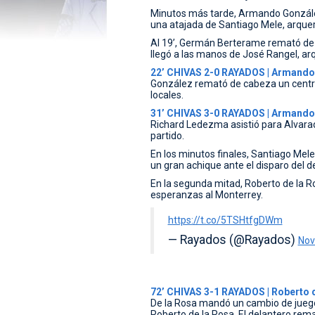
Minutos más tarde, Armando González
una atajada de Santiago Mele, arquero
Al 19’, Germán Berterame remató de 
llegó a las manos de José Rangel, ar
22’ CHIVAS 2-0 RAYADOS | Armando
González remató de cabeza un centr
locales.
31’ CHIVAS 3-0 RAYADOS | Armando
Richard Ledezma asistió para Alvarado
partido.
En los minutos finales, Santiago Me
un gran achique ante el disparo del d
En la segunda mitad, Roberto de la Ro
esperanzas al Monterrey.
https://t.co/5TSHtfgDWm
— Rayados (@Rayados)
Nov
72’ CHIVAS 3-1 RAYADOS | Roberto 
De la Rosa mandó un cambio de juego
Roberto de la Rosa. El delantero rema