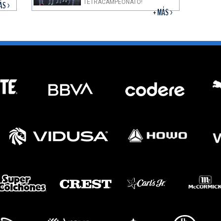
TETRACAMPEONATO!
ÁS >
+ MÁS >