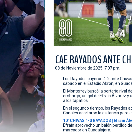
CAE RAYADOS ANTE CH
08 de Noviembre de 2025. 7:07 pm.
Los Rayados cayeron 4-2 ante Chivas 
sábado en el Estadio Akron, en Guada
El Monterrey buscó la portería rival 
embargo, un gol de Efraín Álvarez y
a los tapatíos.
En el segundo tiempo, los Rayados ad
Canales acortaron la distancia para e
10’ CHIVAS 1-0 RAYADOS | Efraín Ál
Efraín aprovechó un balón perdido den
marcador en Guadalajara.