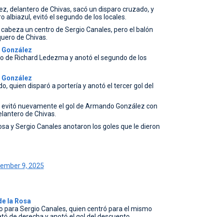
, delantero de Chivas, sacó un disparo cruzado, y
 albiazul, evitó el segundo de los locales.
cabeza un centro de Sergio Canales, pero el balón
quero de Chivas.
 González
o de Richard Ledezma y anotó el segundo de los
 González
, quien disparó a portería y anotó el tercer gol del
le evitó nuevamente el gol de Armando González con
elantero de Chivas.
sa y Sergio Canales anotaron los goles que le dieron
ember 9, 2025
de la Rosa
 para Sergio Canales, quien centró para el mismo
tó de derecha y anotó el gol del descuento.