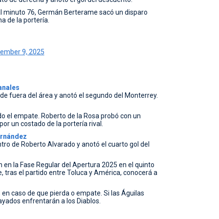
al minuto 76, Germán Berterame sacó un disparo
 de la portería.
ember 9, 2025
anales
e fuera del área y anotó el segundo del Monterrey.
do el empate. Roberto de la Rosa probó con un
or un costado de la portería rival.
ernández
tro de Roberto Alvarado y anotó el cuarto gol del
 en la Fase Regular del Apertura 2025 en el quinto
e, tras el partido entre Toluca y América, conocerá a
, en caso de que pierda o empate. Si las Águilas
ayados enfrentarán a los Diablos.