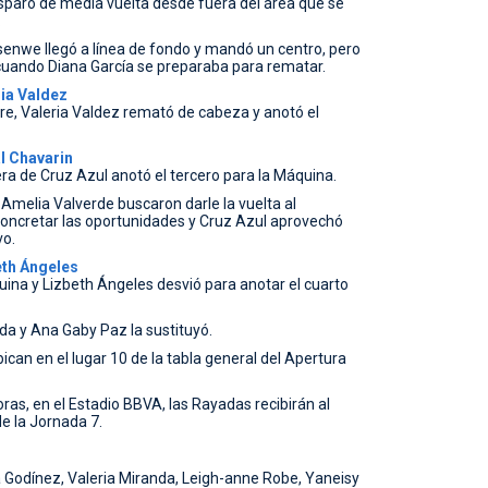
isparo de media vuelta desde fuera del área que se
.
nwe llegó a línea de fondo y mandó un centro, pero
 cuando Diana García se preparaba para rematar.
ia Valdez
bre, Valeria Valdez remató de cabeza y anotó el
l Chavarin
ra de Cruz Azul anotó el tercero para la Máquina.
 Amelia Valverde buscaron darle la vuelta al
concretar las oportunidades y Cruz Azul aprovechó
vo.
eth Ángeles
uina y Lizbeth Ángeles desvió para anotar el cuarto
da y Ana Gaby Paz la sustituyó.
ican en el lugar 10 de la tabla general del Apertura
oras, en el Estadio BBVA, las Rayadas recibirán al
de la Jornada 7.
 Godínez, Valeria Miranda, Leigh-anne Robe, Yaneisy