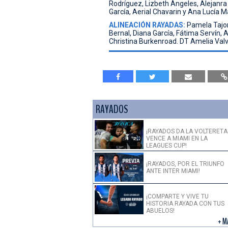
Rodríguez, Lizbeth Ángeles, Alejanra
García, Aerial Chavarin y Ana Lucía M
ALINEACIÓN RAYADAS:
Pamela Tajona
Bernal, Diana García, Fátima Servín, 
Christina Burkenroad. DT Amelia Valv
RAYADOS
¡RAYADOS DA LA VOLTERETA
VENCE A MIAMI EN LA
LEAGUES CUP!
¡RAYADOS, POR EL TRIUNFO
ANTE INTER MIAMI!
¡COMPARTE Y VIVE TU
HISTORIA RAYADA CON TUS
ABUELOS!
+ M