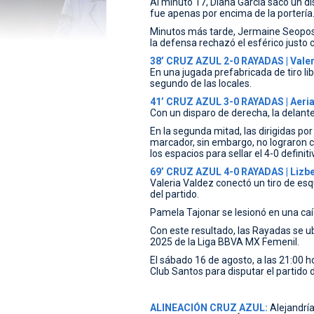
Al minuto 17, Diana García sacó un d
fue apenas por encima de la portería
Minutos más tarde, Jermaine Seopose
la defensa rechazó el esférico justo
38’ CRUZ AZUL 2-0 RAYADAS | Valer
En una jugada prefabricada de tiro li
segundo de las locales.
41’ CRUZ AZUL 3-0 RAYADAS | Aeria
Con un disparo de derecha, la delante
En la segunda mitad, las dirigidas por
marcador, sin embargo, no lograron 
los espacios para sellar el 4-0 definiti
69’ CRUZ AZUL 4-0 RAYADAS | Lizb
Valeria Valdez conectó un tiro de esq
del partido.
Pamela Tajonar se lesionó en una caí
Con este resultado, las Rayadas se ub
2025 de la Liga BBVA MX Femenil.
El sábado 16 de agosto, a las 21:00 h
Club Santos para disputar el partido 
ALINEACIÓN CRUZ AZUL:
Alejandría