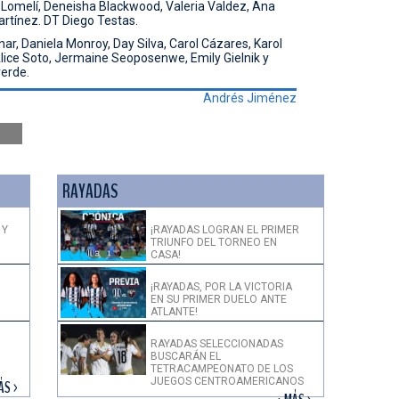
 Lomelí, Deneisha Blackwood, Valeria Valdez, Ana
artínez. DT Diego Testas.
r, Daniela Monroy, Day Silva, Carol Cázares, Karol
Alice Soto, Jermaine Seoposenwe, Emily Gielnik y
erde.
Andrés Jiménez
RAYADAS
 Y
¡RAYADAS LOGRAN EL PRIMER
TRIUNFO DEL TORNEO EN
CASA!
¡RAYADAS, POR LA VICTORIA
EN SU PRIMER DUELO ANTE
ATLANTE!
RAYADAS SELECCIONADAS
BUSCARÁN EL
TETRACAMPEONATO DE LOS
JUEGOS CENTROAMERICANOS
ÁS >