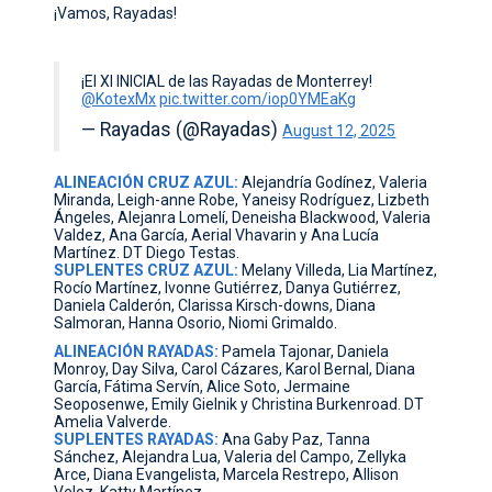
¡Vamos, Rayadas!
¡El XI INICIAL de las Rayadas de Monterrey!
@KotexMx
pic.twitter.com/iop0YMEaKg
— Rayadas (@Rayadas)
August 12, 2025
ALINEACIÓN CRUZ AZUL:
Alejandría Godínez, Valeria
Miranda, Leigh-anne Robe, Yaneisy Rodríguez, Lizbeth
Ángeles, Alejanra Lomelí, Deneisha Blackwood, Valeria
Valdez, Ana García, Aerial Vhavarin y Ana Lucía
Martínez. DT Diego Testas.
SUPLENTES CRUZ AZUL:
Melany Villeda, Lia Martínez,
Rocío Martínez, Ivonne Gutiérrez, Danya Gutiérrez,
Daniela Calderón, Clarissa Kirsch-downs, Diana
Salmoran, Hanna Osorio, Niomi Grimaldo.
ALINEACIÓN RAYADAS:
Pamela Tajonar, Daniela
Monroy, Day Silva, Carol Cázares, Karol Bernal, Diana
García, Fátima Servín, Alice Soto, Jermaine
Seoposenwe, Emily Gielnik y Christina Burkenroad. DT
Amelia Valverde.
SUPLENTES RAYADAS:
Ana Gaby Paz, Tanna
Sánchez, Alejandra Lua, Valeria del Campo, Zellyka
Arce, Diana Evangelista, Marcela Restrepo, Allison
Veloz, Katty Martínez.