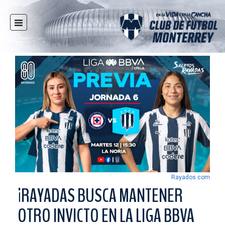
INICIO
NOTICIAS
CLUB
MULTIMEDIA
RAYADOS
RAYADAS
FUERZAS BÁSICAS
RESPONSABILIDAD SOCIAL
TAQUILLA
Rayados.com
TIENDA
¡RAYADAS BUSCA MANTENER
ESTADIO
OTRO INVICTO EN LA LIGA BBVA
PRENSA