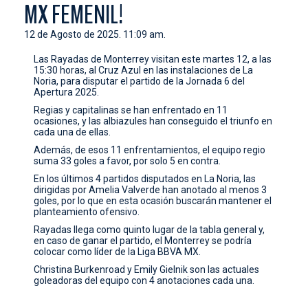
MX FEMENIL!
CONTACTO
12 de Agosto de 2025. 11:09 am.
Las Rayadas de Monterrey visitan este martes 12, a las
15:30 horas, al Cruz Azul en las instalaciones de La
Noria, para disputar el partido de la Jornada 6 del
Apertura 2025.
Regias y capitalinas se han enfrentado en 11
ocasiones, y las albiazules han conseguido el triunfo en
cada una de ellas.
Además, de esos 11 enfrentamientos, el equipo regio
suma 33 goles a favor, por solo 5 en contra.
En los últimos 4 partidos disputados en La Noria, las
dirigidas por Amelia Valverde han anotado al menos 3
goles, por lo que en esta ocasión buscarán mantener el
planteamiento ofensivo.
Rayadas llega como quinto lugar de la tabla general y,
en caso de ganar el partido, el Monterrey se podría
colocar como líder de la Liga BBVA MX.
Christina Burkenroad y Emily Gielnik son las actuales
goleadoras del equipo con 4 anotaciones cada una.