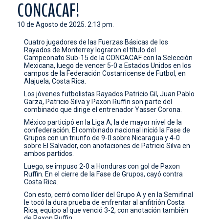
CONCACAF!
CONTACTO
10 de Agosto de 2025. 2:13 pm.
Cuatro jugadores de las Fuerzas Básicas de los
Rayados de Monterrey lograron el título del
Campeonato Sub-15 de la CONCACAF con la Selección
Mexicana, luego de vencer 5-0 a Estados Unidos en los
campos de la Federación Costarricense de Futbol, en
Alajuela, Costa Rica.
Los jóvenes futbolistas Rayados Patricio Gil, Juan Pablo
Garza, Patricio Silva y Paxon Ruffin son parte del
combinado que dirige el entrenador Yasser Corona.
México participó en la Liga A, la de mayor nivel de la
confederación. El combinado nacional inició la Fase de
Grupos con un triunfo de 9-0 sobre Nicaragua y 4-0
sobre El Salvador, con anotaciones de Patricio Silva en
ambos partidos.
Luego, se impuso 2-0 a Honduras con gol de Paxon
Ruffin. En el cierre de la Fase de Grupos, cayó contra
Costa Rica.
Con esto, cerró como líder del Grupo A y en la Semifinal
le tocó la dura prueba de enfrentar al anfitrión Costa
Rica, equipo al que venció 3-2, con anotación también
de Paxon Ruffin.