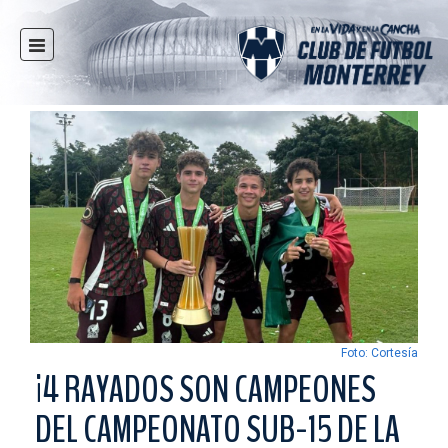
INICIO
NOTICIAS
CLUB
MULTIMEDIA
RAYADOS
RAYADAS
FUERZAS BÁSICAS
RESPONSABILIDAD SOCIAL
TAQUILLA
Foto: Cortesía
TIENDA
¡4 RAYADOS SON CAMPEONES
ESTADIO
DEL CAMPEONATO SUB-15 DE LA
PRENSA