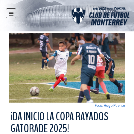
INICIO
NOTICIAS
CLUB
MULTIMEDIA
RAYADOS
RAYADAS
FUERZAS BÁSICAS
RESPONSABILIDAD SOCIAL
TAQUILLA
Foto: Hugo Puente
TIENDA
¡DA INICIO LA COPA RAYADOS
ESTADIO
GATORADE 2025!
PRENSA