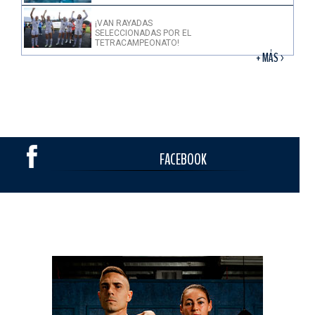
¡VAN RAYADAS
SELECCIONADAS POR EL
TETRACAMPEONATO!
+ MÁS >
FACEBOOK