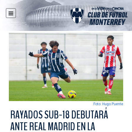
INICIO
NOTICIAS
CLUB
MULTIMEDIA
RAYADOS
RAYADAS
FUERZAS BÁSICAS
RESPONSABILIDAD SOCIAL
TAQUILLA
Foto: Hugo Puente
TIENDA
RAYADOS SUB-18 DEBUTARÁ
ESTADIO
ANTE REAL MADRID EN LA
PRENSA