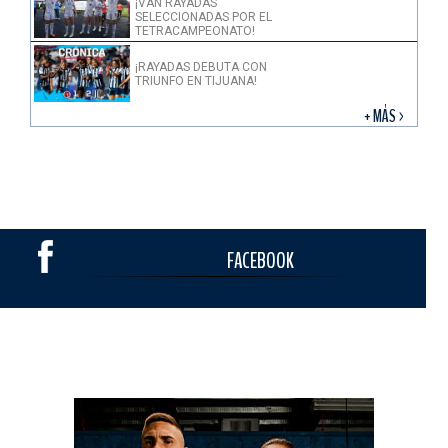
¡VAN RAYADAS
SELECCIONADAS POR EL
TETRACAMPEONATO!
¡RAYADAS DEBUTA CON
TRIUNFO EN TIJUANA!
+ MÁS >
FACEBOOK