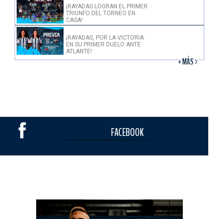
¡RAYADAS LOGRAN EL PRIMER
TRIUNFO DEL TORNEO EN
CASA!
¡RAYADAS, POR LA VICTORIA
EN SU PRIMER DUELO ANTE
ATLANTE!
+ MÁS >
FACEBOOK