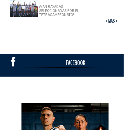
¡VAN RAYADAS
SELECCIONADAS POR EL
TETRACAMPEONATO!
+ MÁS >
FACEBOOK