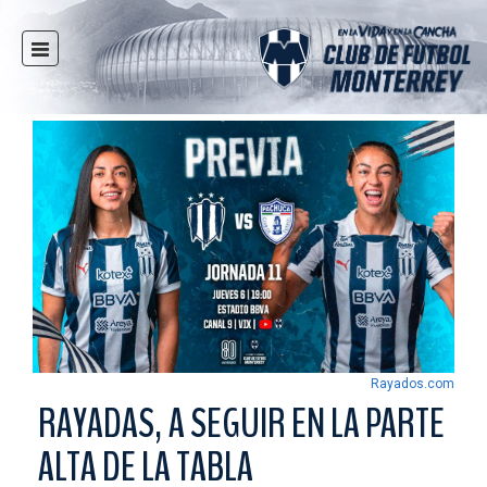
INICIO
NOTICIAS
CLUB
MULTIMEDIA
RAYADOS
RAYADAS
FUERZAS BÁSICAS
RESPONSABILIDAD SOCIAL
TAQUILLA
Rayados.com
TIENDA
RAYADAS, A SEGUIR EN LA PARTE
ESTADIO
ALTA DE LA TABLA
PRENSA