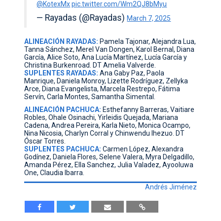
@KotexMx
pic.twitter.com/Wm2QJ8bMyu
— Rayadas (@Rayadas)
March 7, 2025
ALINEACIÓN RAYADAS:
Pamela Tajonar, Alejandra Lua,
Tanna Sánchez, Merel Van Dongen, Karol Bernal, Diana
García, Alice Soto, Ana Lucía Martínez, Lucía García y
Christina Burkenroad. DT Amelia Valverde.
SUPLENTES RAYADAS:
Ana Gaby Paz, Paola
Manrique, Daniela Monroy, Lizette Rodríguez, Zellyka
Arce, Diana Evangelista, Marcela Restrepo, Fátima
Servín, Carla Montes, Samantha Simental.
ALINEACIÓN PACHUCA:
Esthefanny Barreras, Vaitiare
Robles, Ohale Osinachi, Yirleidis Quejada, Mariana
Cadena, Andrea Pereira, Karla Nieto, Monica Ocampo,
Nina Nicosia, Charlyn Corral y Chinwendu Ihezuo. DT
Óscar Torres.
SUPLENTES PACHUCA:
Carmen López, Alexandra
Godínez, Daniela Flores, Selene Valera, Myra Delgadillo,
Amanda Pérez, Ella Sanchez, Julia Valadez, Ayooluwa
One, Claudia Ibarra.
Andrés Jiménez