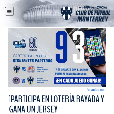
INICIO
NOTICIAS
CLUB
MULTIMEDIA
RAYADOS
RAYADAS
FUERZAS BÁSICAS
RESPONSABILIDAD SOCIAL
TAQUILLA
Rayados.com
TIENDA
¡PARTICIPA EN LOTERÍA RAYADA Y
ESTADIO
GANA UN JERSEY
PRENSA