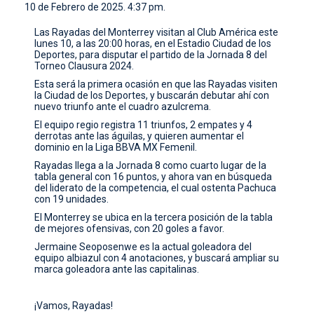
10 de Febrero de 2025. 4:37 pm.
CONTACTO
Las Rayadas del Monterrey visitan al Club América este
lunes 10, a las 20:00 horas, en el Estadio Ciudad de los
Deportes, para disputar el partido de la Jornada 8 del
Torneo Clausura 2024.
Esta será la primera ocasión en que las Rayadas visiten
la Ciudad de los Deportes, y buscarán debutar ahí con
nuevo triunfo ante el cuadro azulcrema.
El equipo regio registra 11 triunfos, 2 empates y 4
derrotas ante las águilas, y quieren aumentar el
dominio en la Liga BBVA MX Femenil.
Rayadas llega a la Jornada 8 como cuarto lugar de la
tabla general con 16 puntos, y ahora van en búsqueda
del liderato de la competencia, el cual ostenta Pachuca
con 19 unidades.
El Monterrey se ubica en la tercera posición de la tabla
de mejores ofensivas, con 20 goles a favor.
Jermaine Seoposenwe es la actual goleadora del
equipo albiazul con 4 anotaciones, y buscará ampliar su
marca goleadora ante las capitalinas.
¡Vamos, Rayadas!