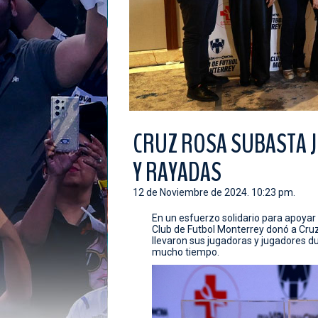
CRUZ ROSA SUBASTA J
Y RAYADAS
12 de Noviembre de 2024. 10:23 pm.
En un esfuerzo solidario para apoyar
Club de Futbol Monterrey donó a Cruz 
llevaron sus jugadoras y jugadores d
mucho tiempo.