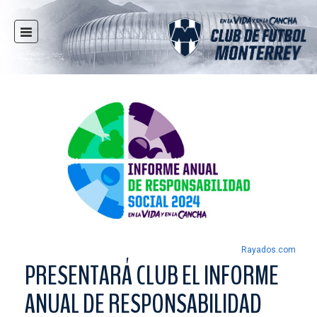
INICIO
NOTICIAS
CLUB
MULTIMEDIA
RAYADOS
RAYADAS
FUERZAS BÁSICAS
RESPONSABILIDAD SOCIAL
TAQUILLA
Rayados.com
TIENDA
PRESENTARÁ CLUB EL INFORME
ESTADIO
ANUAL DE RESPONSABILIDAD
PRENSA