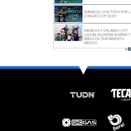
¡RAYADOS, CON TODO POR L
LEAGUES CUP 2026!
RAYADOS Y ORLANDO CITY
LLEVAN ALEGRÍAS A NIÑAS Y
NIÑOS EN TRATAMIENTO
MÉDICO
+ M