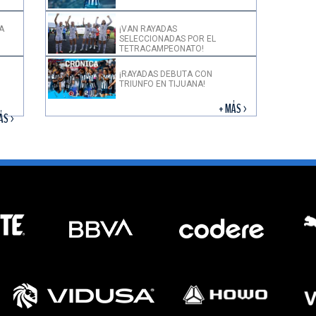
A
¡VAN RAYADAS
SELECCIONADAS POR EL
TETRACAMPEONATO!
¡RAYADAS DEBUTA CON
TRIUNFO EN TIJUANA!
+ MÁS >
ÁS >