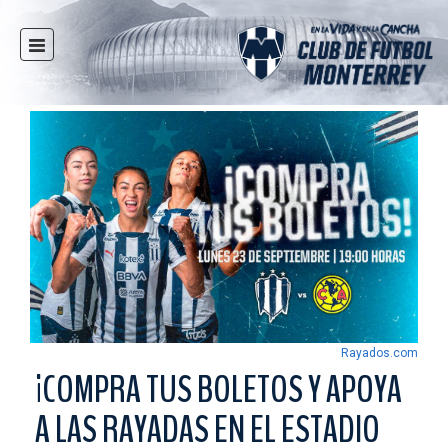
INICIO
NOTICIAS
CLUB
MULTIMEDIA
RAYADOS
RAYADAS
FUERZAS BÁSICAS
RESPONSABILIDAD SOCIAL
TAQUILLA
Rayados.com
TIENDA
¡COMPRA TUS BOLETOS Y APOYA
ESTADIO
A LAS RAYADAS EN EL ESTADIO
PRENSA