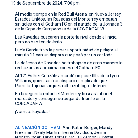
19 de Septiembre de 2024. 7:00 pm.
CONTACTO
Al medio tiempo en la Red Bull Arena, en Nueva Jersey,
Estados Unidos, las Rayadas del Monterrey empatan
sin goles con el Gotham FC en el partido de la Jornada 3
de la Copa de Campeonas de la CONCACAF W.
Las Rayadas buscaron la portería rival desde el inicio,
pero no han tenido éxito.
Lucía García tuvo la primera oportunidad de peligro al
minuto 11 con un disparo que pasó por un costado.
La defensa de Rayadas ha trabajado de gran manera la
rechazar las aproximaciones del Gotham FC.
Al 17’, Esther González mandó un pase filtrado a Lynn
Williams, quien sacó un disparo complicado que
Pamela Tajonar, arquera albiazul, logró detener.
En la segunda mitad, el Monterrey buscará abrir el
marcador y conseguir su segundo triunfo en la
CONCACAF W.
¡Vamos, Rayadas!
ALINEACIÓN GOTHAM:
Ann-Katrin Berger, Mandy
Freeman, Nealy Martin, Tierna Davidson, Jenna
Nighsownger, Taryn Torres, McCall Zerboni, Crystal