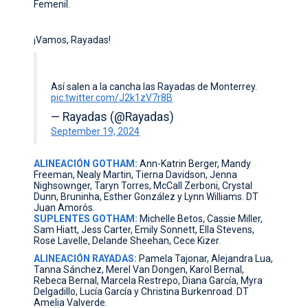
Femenil.
¡Vamos, Rayadas!
Así salen a la cancha las Rayadas de Monterrey.
pic.twitter.com/J2k1zV7r8B
— Rayadas (@Rayadas)
September 19, 2024
ALINEACIÓN GOTHAM:
Ann-Katrin Berger, Mandy
Freeman, Nealy Martin, Tierna Davidson, Jenna
Nighsownger, Taryn Torres, McCall Zerboni, Crystal
Dunn, Bruninha, Esther González y Lynn Williams. DT
Juan Amorós.
SUPLENTES GOTHAM:
Michelle Betos, Cassie Miller,
Sam Hiatt, Jess Carter, Emily Sonnett, Ella Stevens,
Rose Lavelle, Delande Sheehan, Cece Kizer.
ALINEACIÓN RAYADAS:
Pamela Tajonar, Alejandra Lua,
Tanna Sánchez, Merel Van Dongen, Karol Bernal,
Rebeca Bernal, Marcela Restrepo, Diana García, Myra
Delgadillo, Lucía García y Christina Burkenroad. DT
Amelia Valverde.