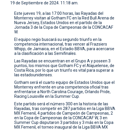
19 de Septiembre de 2024. 11:18 am.
CONTACTO
Este jueves 19, a las 17:00 horas, las Rayadas del
Monterrey visitan al Gotham FC en la Red Bull Arena de
Nueva Jersey, Estados Unidos en el partido de la
Jornada 3 de la Copa de Campeonas de la CONCACAF
W.
El equipo regio buscará su segundo triunfo en la
competencia internacional, tras vencer al Frazsiers
Whipp, de Jamaica, en el Estadio BBVA, para acercarse
a la clasificación a las Semifinales.
Las Rayadas se encuentran en el Grupo A y poseen 3
puntos, los mismos que Gotham FC y el Alajuelense, de
Costa Rica, por lo que un triunfo es vital para superar a
las estadounidenses.
Gotham será el cuarto equipo de Estados Unidos que el
Monterrey enfrente en una competencia oficial tras
enfrentarse a North Carolina Courage, Orlando Pride,
Racing Louisville en la Summer Cup.
Este partido será el número 300 en la historia de las
Rayadas, tras competir en 287 partidos en la Liga BBVA
MX Femenil, 4 partidos de Campeón de Campeonas, 2
en la Copa de Campeonas de la CONCACAF W, 3 en
Summer Cup disputaron 3 partidos y 3 más en la Copa
MX Femenil, el torneo inaugural de la Liga BBVA MX