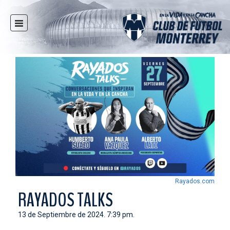
INICIO
NOTICIAS
CLUB
MULTIMEDIA
RAYADOS
RAYADAS
FUERZAS BÁSICAS
RESPONSABILIDAD SOCIAL
TAQUILLA
Rayados.com
TIENDA
RAYADOS TALKS
ESTADIO
13 de Septiembre de 2024. 7:39 pm.
PRENSA