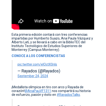
Esta primera edición contará con tres conferencias
impartidas por Humberto Suazo, Ana Paula Vázquez y
Alberto Lati, y se llevará a cabo en la BiblioTEC del
Instituto Tecnológico de Estudios Superiores de
Monterrey (Campus Monterrey).
CONOCE A LOS CONFERENCISTAS
pic.twitter.com/eIOctX0nls
— Rayados (@Rayados)
September 24, 2024
¡Medallista olímpica en tiro con arco y Rayada de
corazón!
@AnaPauVF1311
nos compartirá su historia
de esfuerzo, pasión y éxito en
#RayadosTalks
.