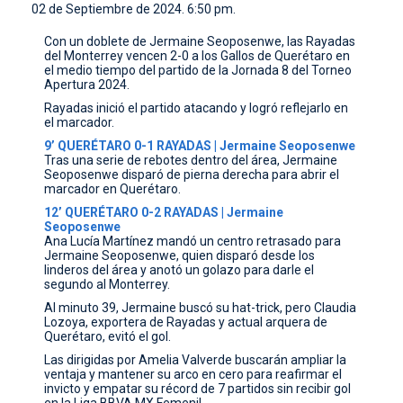
02 de Septiembre de 2024. 6:50 pm.
CONTACTO
Con un doblete de Jermaine Seoposenwe, las Rayadas
del Monterrey vencen 2-0 a los Gallos de Querétaro en
el medio tiempo del partido de la Jornada 8 del Torneo
Apertura 2024.
Rayadas inició el partido atacando y logró reflejarlo en
el marcador.
9’ QUERÉTARO 0-1 RAYADAS | Jermaine Seoposenwe
Tras una serie de rebotes dentro del área, Jermaine
Seoposenwe disparó de pierna derecha para abrir el
marcador en Querétaro.
12’ QUERÉTARO 0-2 RAYADAS | Jermaine
Seoposenwe
Ana Lucía Martínez mandó un centro retrasado para
Jermaine Seoposenwe, quien disparó desde los
linderos del área y anotó un golazo para darle el
segundo al Monterrey.
Al minuto 39, Jermaine buscó su hat-trick, pero Claudia
Lozoya, exportera de Rayadas y actual arquera de
Querétaro, evitó el gol.
Las dirigidas por Amelia Valverde buscarán ampliar la
ventaja y mantener su arco en cero para reafirmar el
invicto y empatar su récord de 7 partidos sin recibir gol
en la Liga BBVA MX Femenil.