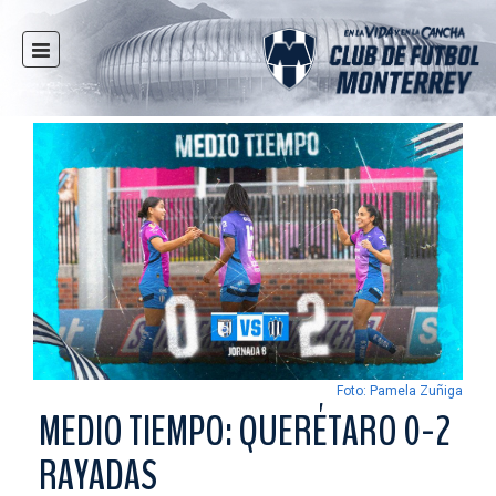
INICIO
NOTICIAS
CLUB
MULTIMEDIA
RAYADOS
RAYADAS
FUERZAS BÁSICAS
RESPONSABILIDAD SOCIAL
TAQUILLA
Foto: Pamela Zuñiga
TIENDA
MEDIO TIEMPO: QUERÉTARO 0-2
ESTADIO
RAYADAS
PRENSA