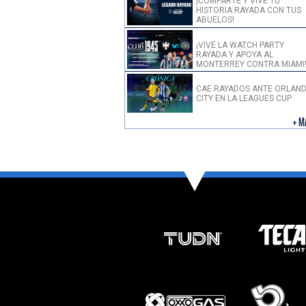
¡COMPARTE Y VIVE TU
HISTORIA RAYADA CON TUS
ABUELOS!
¡VIVE LA WATCH PARTY
RAYADA Y APOYA AL
MONTERREY CONTRA MIAMI
CAE RAYADOS ANTE ORLAN
CITY EN LA LEAGUES CUP
+ M