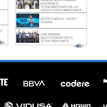
RAYADAS SELECCIONADAS
BUSCARÁN EL
TETRACAMPEONATO DE LOS
JUEGOS CENTROAMERICANOS
REPORTE MÉDICO: LINDSEY
THOMAS
!
DO
¡VAN RAYADAS
SELECCIONADAS POR EL
TETRACAMPEONATO!
ÁS >
+ MÁS >