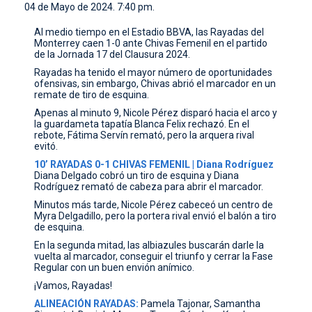
04 de Mayo de 2024. 7:40 pm.
CONTACTO
Al medio tiempo en el Estadio BBVA, las Rayadas del
Monterrey caen 1-0 ante Chivas Femenil en el partido
de la Jornada 17 del Clausura 2024.
Rayadas ha tenido el mayor número de oportunidades
ofensivas, sin embargo, Chivas abrió el marcador en un
remate de tiro de esquina.
Apenas al minuto 9, Nicole Pérez disparó hacia el arco y
la guardameta tapatía Blanca Felix rechazó. En el
rebote, Fátima Servín remató, pero la arquera rival
evitó.
10’ RAYADAS 0-1 CHIVAS FEMENIL | Diana Rodríguez
Diana Delgado cobró un tiro de esquina y Diana
Rodríguez remató de cabeza para abrir el marcador.
Minutos más tarde, Nicole Pérez cabeceó un centro de
Myra Delgadillo, pero la portera rival envió el balón a tiro
de esquina.
En la segunda mitad, las albiazules buscarán darle la
vuelta al marcador, conseguir el triunfo y cerrar la Fase
Regular con un buen envión anímico.
¡Vamos, Rayadas!
ALINEACIÓN RAYADAS:
Pamela Tajonar, Samantha