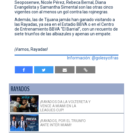
Seoposenwe, Nicole Pérez, Rebeca Bernal, Diana
Evangelista y Samantha Simental son las otras cinco
vigentes con al menos un gol contra las rojinegras.
Además, las de Tijuana jamás han ganado visitando a
las Rayadas, ya sea en el Estadio BBVA o en el Centro
de Entrenamiento BBVA “El Barrial”, con un recuento de
siete triunfos de las albiazules y apenas un empate.
¡Vamos, Rayadas!
Información: @golesycifras
RAYADOS
¡RAYADOS DA LA VOLTERETA Y
VENCE A MIAMI EN LA
LEAGUES CUP!
¡RAYADOS, POR EL TRIUNFO
ANTE INTER MIAMI!