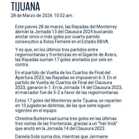
TIJUANA
CONTACTO
28 de Marzo de 2024. 10:52 am.
Este jueves 28 de marzo, las Rayadas del Monterrey
abrirán la Jornada 13 del Clausura 2024 buscando
anotar cinco o más goles por cuarto partido
consecutivo a Xolos Femenil en el Estadio BBVA.
Y es que, en los últimos tres partidos entre
regiomontanas y fronterizas en el Gigante de Acero,
las Rayadas suman 17 goles anotados por seis en
contra.
En el partido de Vuelta de los Cuartos de Final del
Apertura 2023, las Rayadas se impusieron 6-3. En el
partido de Vuelta de Cuartos de Final del Clausura
2023, ganaron 6-1. En la Jornada 14 del Clausura 2023,
el marcador fue de 5-2 a favor de las regiomontanas.
Estos 17 goles del Monterrey ante Tijuana, se reparten
en 10 jugadoras distintas, de las que siete siguen
vigentes en el equipo.
Christina Burkenroad suma tres goles en las últimas
tres visitas de las fronterizas, gracias a un “hat-trick”
que anotó en la Jornada 14 del Clausura 2023.
Daniela Solis suma dos, mientras que Jermaine