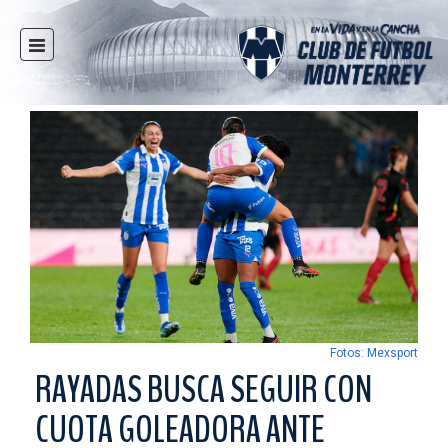
INICIO
NOTICIAS
CLUB
MULTIMEDIA
RAYADOS
RAYADAS
FUERZAS BÁSICAS
RESPONSABILIDAD SOCIAL
TAQUILLA
Fotos: Mexsport
TIENDA
RAYADAS BUSCA SEGUIR CON
ESTADIO
CUOTA GOLEADORA ANTE
PRENSA