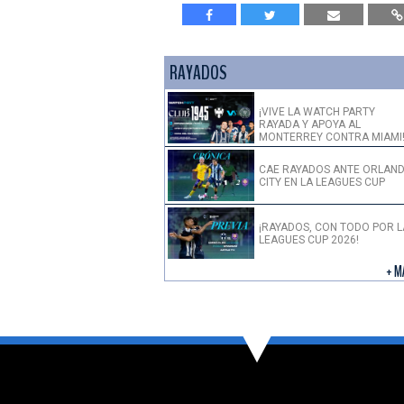
RAYADOS
¡VIVE LA WATCH PARTY
RAYADA Y APOYA AL
MONTERREY CONTRA MIAMI
CAE RAYADOS ANTE ORLAN
CITY EN LA LEAGUES CUP
¡RAYADOS, CON TODO POR L
LEAGUES CUP 2026!
+ M