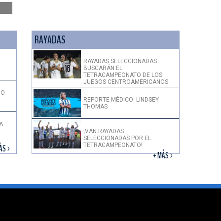
RAYADAS
RAYADAS SELECCIONADAS
BUSCARÁN EL
!
TETRACAMPEONATO DE LOS
JUEGOS CENTROAMERICANOS
DO
REPORTE MÉDICO: LINDSEY
THOMAS
A
¡VAN RAYADAS
SELECCIONADAS POR EL
TETRACAMPEONATO!
ÁS >
+ MÁS >