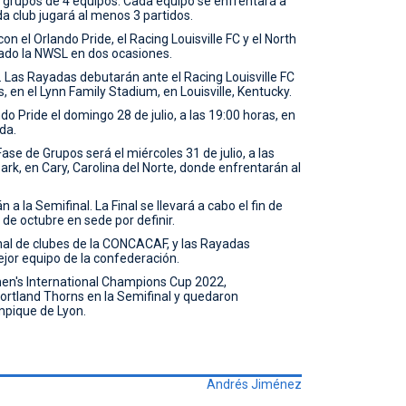
5 grupos de 4 equipos. Cada equipo se enfrentará a
ada club jugará al menos 3 partidos.
 el Orlando Pride, el Racing Louisville FC y el North
ado la NWSL en dos ocasiones.
io. Las Rayadas debutarán ante el Racing Louisville FC
s, en el Lynn Family Stadium, en Louisville, Kentucky.
o Pride el domingo 28 de julio, a las 19:00 horas, en
da.
Fase de Grupos será el miércoles 31 de julio, a las
rk, en Cary, Carolina del Norte, donde enfrentarán al
 la Semifinal. La Final se llevará a cabo el fin de
de octubre en sede por definir.
onal de clubes de la CONCACAF, y las Rayadas
jor equipo de la confederación.
omen's International Champions Cup 2022,
ortland Thorns en la Semifinal y quedaron
mpique de Lyon.
Andrés Jiménez