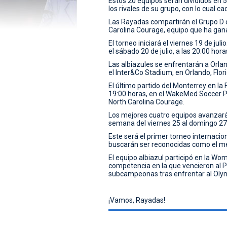
Estos 20 equipos serán divididos en 
los rivales de su grupo, con lo cual c
Las Rayadas compartirán el Grupo D con
Carolina Courage, equipo que ha gan
El torneo iniciará el viernes 19 de jul
el sábado 20 de julio, a las 20:00 hora
Las albiazules se enfrentarán a Orland
el Inter&Co Stadium, en Orlando, Flori
El último partido del Monterrey en la 
19:00 horas, en el WakeMed Soccer Pa
North Carolina Courage.
Los mejores cuatro equipos avanzarán a
semana del viernes 25 al domingo 27 
Este será el primer torneo internaci
buscarán ser reconocidas como el me
El equipo albiazul participó en la W
competencia en la que vencieron al P
subcampeonas tras enfrentar al Oly
¡Vamos, Rayadas!