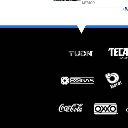
MÉDICO
+ M