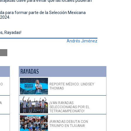
atajadas clave para evitar que las locales pudieran
a para formar parte de la Selección Mexicana
 2024.
os, Rayadas!
Andrés Jiménez
RAYADAS
DO
REPORTE MÉDICO: LINDSEY
THOMAS
A
¡VAN RAYADAS
SELECCIONADAS POR EL
TETRACAMPEONATO!
¡RAYADAS DEBUTA CON
TRIUNFO EN TIJUANA!