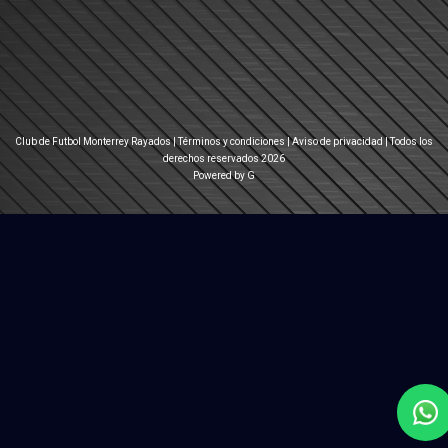
Club de Futbol Monterrey Rayados |
Términos y condiciones
|
Aviso de privacidad
| Todos los
derechos reservados 2026
Powered by G