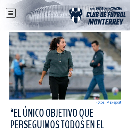
INICIO
NOTICIAS
CLUB
MULTIMEDIA
RAYADOS
RAYADAS
FUERZAS BÁSICAS
RESPONSABILIDAD SOCIAL
TAQUILLA
Fotos: Mexsport
TIENDA
“EL ÚNICO OBJETIVO QUE
ESTADIO
PERSEGUIMOS TODOS EN EL
PRENSA