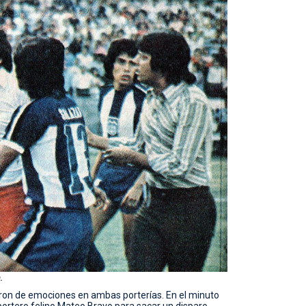
.
eron de emociones en ambas porterías. En el minuto
portero felino Mateo Bravo para sacar un disparo