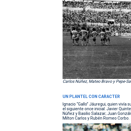
Carlos Núñez, Mateo Bravo y Pepe-Sa
UN PLANTEL CON CARACTER
Ignacio “Gallo” Jáuregui, quien viví
el siguiente once inicial: Javier Qui
Núñez y Basilio Salazar; Juan Gonzále
Milton Carlos y Rubén Romeo Corbo.