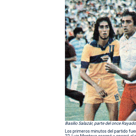
Basilio Salazár, parte del once Rayado
Los primeros minutos del partido fu
22, Luis Montoya escapó y encaró al 