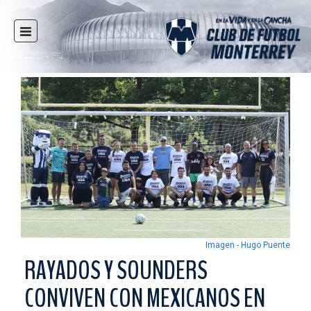
INICIO
NOTICIAS
CLUB
MULTIMEDIA
RAYADOS
RAYADAS
FUERZAS BÁSICAS
RESPONSABILIDAD SOCIAL
TAQUILLA
Imagen - Hugo Puente
TIENDA
RAYADOS Y SOUNDERS
ESTADIO
CONVIVEN CON MEXICANOS EN
PRENSA